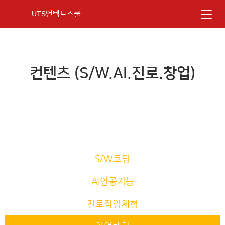
UTS언텍트스쿨
컨텐츠 (S/W.AI.진로.창업)
S/W코딩
AI인공지능
진로직업체험