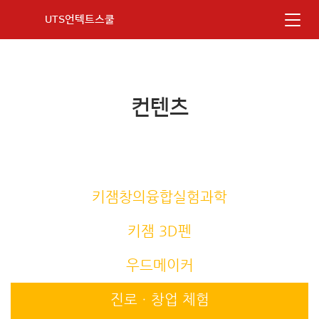
UTS언텍트스쿨
컨텐츠
키잼창의융합실험과학
키잼 3D펜
우드메이커
진로ㆍ창업 체험