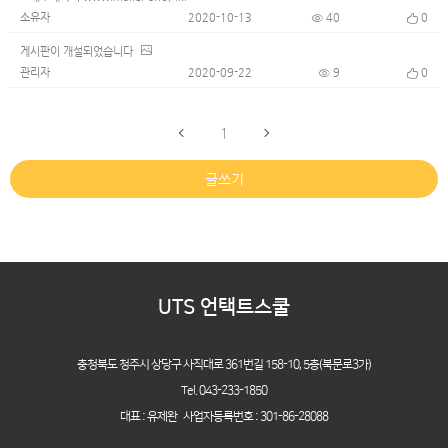
소유자
2020-10-13
40
0
게시판이 개설되었습니다
관리자
2020-09-22
9
0
1
글쓰기
UTS 언택트스쿨
충청북도 청주시 상당구 사직대로 361번길 158-10,
5층(북문로3가)
Tel. 043-233-1850
대표 : 유제완 사업자등록번호 : 301-86-28088