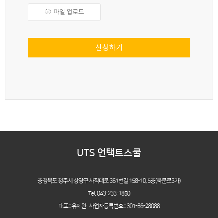
파일 업로드
신청하기
UTS 언택트스쿨
충청북도 청주시 상당구 사직대로 361번길 158-10,
5층(북문로3가)
Tel. 043-233-1850
대표 : 유제완 사업자등록번호 : 301-86-28088